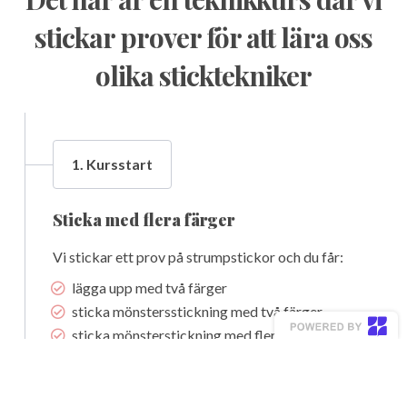
stickar prover för att lära oss
olika sticktekniker
1. Kursstart
Sticka med flera färger
Vi stickar ett prov på strumpstickor och du får:
lägga upp med två färger
sticka mönstersstickning med två färger
sticka mönsterstickning med flera färger
göra ett eget mönster och sticka det
Vi pratar även om hur olika färger påverkar hur
tydligt mönstret blir. Hur du ska hålla garnet för att få