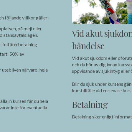
ch följande villkor gäller:
latsen, på mejl eller
Vid akut sjukdo
 distansavtalslagen.
händelse
 full återbetalning.
tart: 50% av
Vid akut sjukdom eller oföru
och du hör av dig innan kursst
utebliven närvaro: hela
uppvisande av sjukintyg elle
Blir du sjuk under kursens gång
kurstillfälle vid en senare ku
lla in kursen får du hela
Betalning
arar inte för eventuella
Betalning sker enligt informa