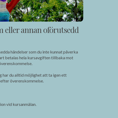
m eller annan oförutsedd
tsedda händelser som du inte kunnat påverka
art betalas hela kursavgiften tillbaka mot
r överenskommelse.
 har du alltid möjlighet att ta igen ett
rs efter överenskommelse.
tion vid kursanmälan.