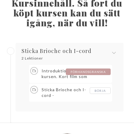
Kursinnehåll. Så fort du
köpt kursen kan du sätt
igång, när du vill!
Sticka Brioche och I-cord
2 Lektioner
Introduktion till
FÖRHANDSGRANSKA
kursen. Kort film som
visar det färdiga
resultatet och vad vi
Sticka Brioche och I-
BÖRJA
går igenom i kursen.
cord -
Varmt välkommen!
Patentstickning med
två färger.