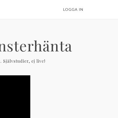
LOGGA IN
änsterhänta
jälvstudier, ej live!