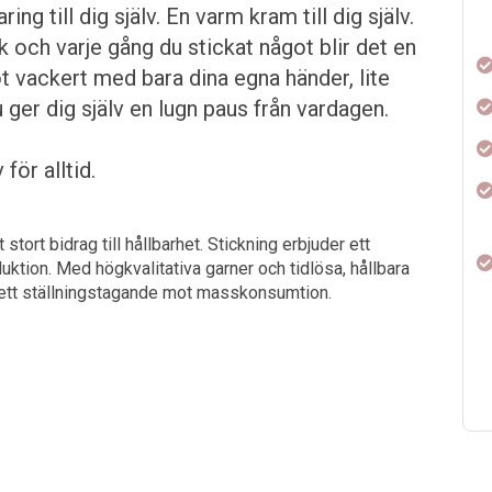
ing till dig själv. En varm kram till dig själv.
ek och varje gång du stickat något blir det en
 vackert med bara dina egna händer, lite
u ger dig själv en lugn paus från vardagen.
för alltid.
stort bidrag till hållbarhet. Stickning erbjuder ett
uktion. Med högkvalitativa garner och tidlösa, hållbara
 ett ställningstagande mot masskonsumtion.