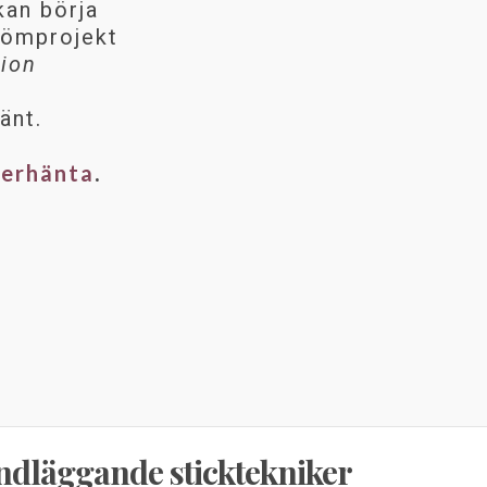
kan börja
römprojekt
tion
hänt.
ögerhänta
.
ndläggande sticktekniker