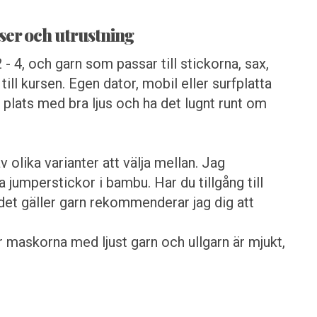
ser och utrustning
 - 4, och garn som passar till stickorna, sax,
ll kursen. Egen dator, mobil eller surfplatta
 plats med bra ljus och ha det lugnt runt om
v olika varianter att välja mellan. Jag
jumperstickor i bambu. Har du tillgång till
det gäller garn rekommenderar jag dig att
r maskorna med ljust garn och ullgarn är mjukt,