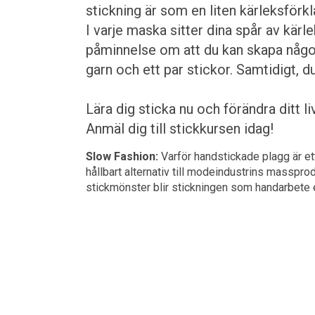
stickning är som en liten kärleksförklar
I varje maska sitter dina spår av kärl
påminnelse om att du kan skapa något
garn och ett par stickor. Samtidigt, d
Lära dig sticka nu och förändra ditt liv 
Anmäl dig till stickkursen idag!
Slow Fashion:
Varför handstickade plagg är ett 
hållbart alternativ till modeindustrins massprod
stickmönster blir stickningen som handarbete