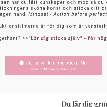
rsen har du fått kunskaper och mod så du 
stickningens sköna konst och sticka ditt d
 egen hand.
M
indset - Action before perfec
ruktionsfilmerna är för dig som är vänster
>>"Lär dig sticka själv" - för h
gerhänt?
Ja, jag vill lära mig sticka. Nu!
Och bli en stolt och lycklig stickare, tjoho!
Du lär dig gru