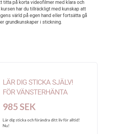
t titta på korta videofilmer med klara och
r kursen har du tillräckligt med kunskap att
ngens värld på egen hand eller fortsätta gå
er grundkunskaper i stickning.
LÄR DIG STICKA SJÄLV!
FÖR VÄNSTERHÄNTA
985 SEK
Lär dig sticka och förändra ditt liv för alltid!
Nu!