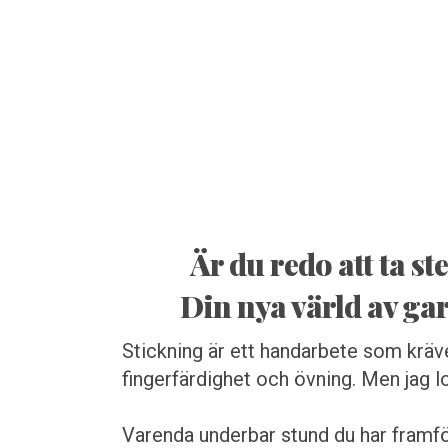
Är du redo att ta st
Din nya värld av ga
Stickning är ett handarbete som kräv
fingerfärdighet och övning. Men jag l
Varenda underbar stund du har framfö